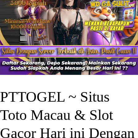
PTTOGEL ~ Situs
Toto Macau & Slot
Gacor Hari ini Dengan